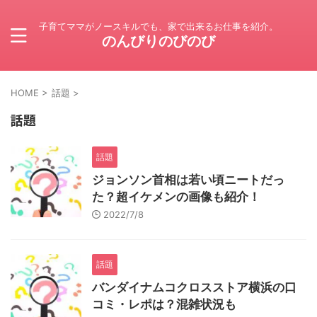
子育てママがノースキルでも、家で出来るお仕事を紹介。
のんびりのびのび
HOME
>
話題
>
話題
話題
ジョンソン首相は若い頃ニートだっ
た？超イケメンの画像も紹介！
2022/7/8
話題
バンダイナムコクロスストア横浜の口
コミ・レポは？混雑状況も