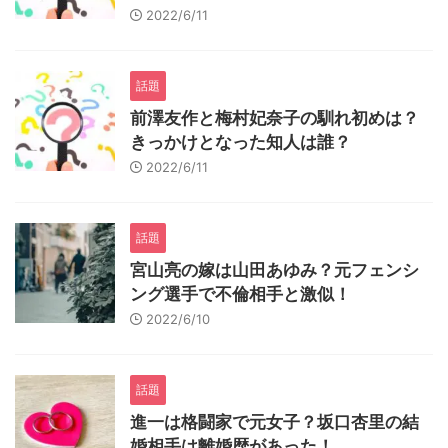
2022/6/11
話題
前澤友作と梅村妃奈子の馴れ初めは？
きっかけとなった知人は誰？
2022/6/11
話題
宮山亮の嫁は山田あゆみ？元フェンシ
ング選手で不倫相手と激似！
2022/6/10
話題
進一は格闘家で元女子？坂口杏里の結
婚相手は離婚歴があった！