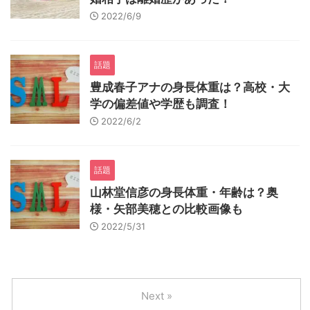
2022/6/9
話題
豊成春子アナの身長体重は？高校・大
学の偏差値や学歴も調査！
2022/6/2
話題
山林堂信彦の身長体重・年齢は？奥
様・矢部美穂との比較画像も
2022/5/31
Next »