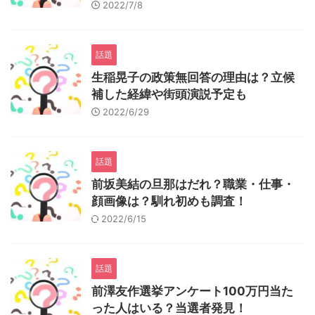
2022/7/8
話題
生稲晃子の政策無回答の理由は？立候
補した経緯や街頭演説予定も
2022/6/29
話題
前坂美結の旦那はだれ？職業・仕事・
顔画像は？馴れ初めも調査！
2022/6/15
話題
前澤友作選挙アンケート100万円当た
った人はいる？当選者発見！