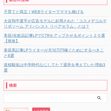
子育てと両立！WEBライターでママも稼げる
大谷翔平選手が広告モデルに起用された「コスメデコルテ
リポソーム アドバンスト リペアセラム」とは？
美容/化粧品記事LPでCTRをアップさせるポイント２０選
【簡単】
美容系記事LPライターが月10万円稼ぐためにするべきこ
と6選
道枝駿佑は中学時代なにしてた？退所を考えていた理由3
選
検索