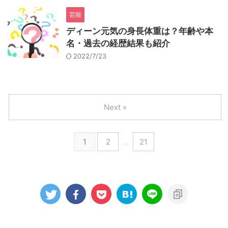
芸能
ディーン元気の身長体重は？年齢や本
名・過去の経歴結果も紹介
2022/7/23
Next »
1
2
…
21