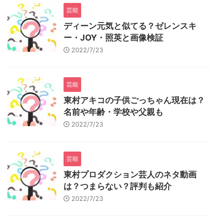
芸能
ディーン元気と似てる？ゼレンスキ
ー・JOY・照英と画像検証
2022/7/23
芸能
東村アキコの子供ごっちゃん現在は？
名前や年齢・学校や父親も
2022/7/23
芸能
東村プロダクション芸人のネタ動画
は？つまらない？評判も紹介
2022/7/23