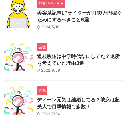
記事LPライター
美容系記事LPライターが月10万円稼ぐ
ためにするべきこと6選
2024/5/10
芸能
道枝駿佑は中学時代なにしてた？退所
を考えていた理由3選
2022/9/26
芸能
ディーン元気は結婚してる？彼女は超
美人で目撃情報も多数！
2022/7/24