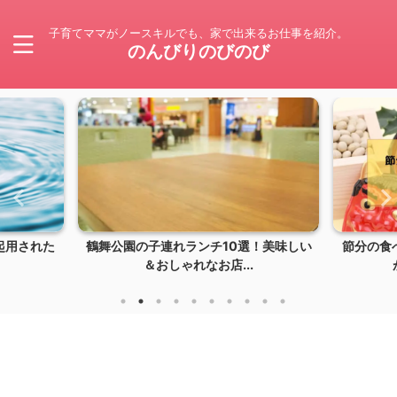
子育てママがノースキルでも、家で出来るお仕事を紹介。
のんびりのびのび
起用された
鶴舞公園の子連れランチ10選！美味しい
節分の食
＆おしゃれなお店...