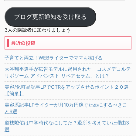
ブログ更新通知を受け取る
3人の購読者に加わりましょう
最近の投稿
子育てと両立！WEBライターでママも稼げる
大谷翔平選手が広告モデルに起用された「コスメデコルテ
リポソーム アドバンスト リペアセラム」とは？
美容/化粧品記事LPでCTRをアップさせるポイント２０選
【簡単】
美容系記事LPライターが月10万円稼ぐためにするべきこ
と6選
道枝駿佑は中学時代なにしてた？退所を考えていた理由3
選