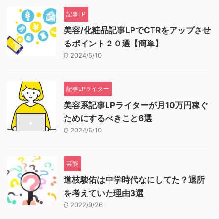
記事LP
美容/化粧品記事LPでCTRをアップさせ
るポイント２０選【簡単】
2024/5/10
記事LPライター
美容系記事LPライターが月10万円稼ぐ
ためにするべきこと6選
2024/5/10
芸能
道枝駿佑は中学時代なにしてた？退所
を考えていた理由3選
2022/9/26