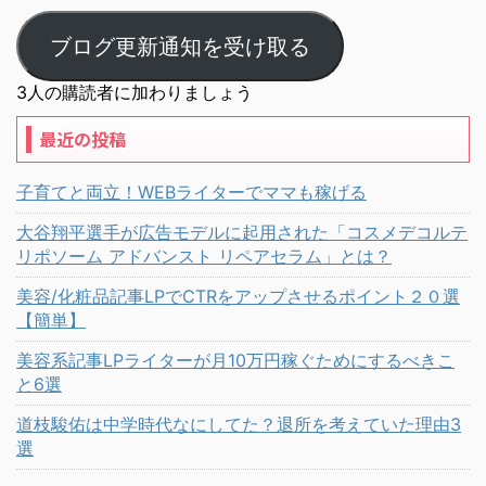
ブログ更新通知を受け取る
3人の購読者に加わりましょう
最近の投稿
子育てと両立！WEBライターでママも稼げる
大谷翔平選手が広告モデルに起用された「コスメデコルテ
リポソーム アドバンスト リペアセラム」とは？
美容/化粧品記事LPでCTRをアップさせるポイント２０選
【簡単】
美容系記事LPライターが月10万円稼ぐためにするべきこ
と6選
道枝駿佑は中学時代なにしてた？退所を考えていた理由3
選