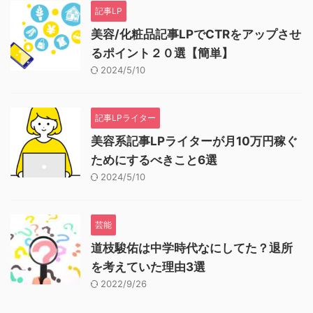
記事LP
美容/化粧品記事LPでCTRをアップさせ
るポイント２０選【簡単】
2024/5/10
記事LPライター
美容系記事LPライターが月10万円稼ぐ
ためにするべきこと6選
2024/5/10
芸能
道枝駿佑は中学時代なにしてた？退所
を考えていた理由3選
2022/9/26