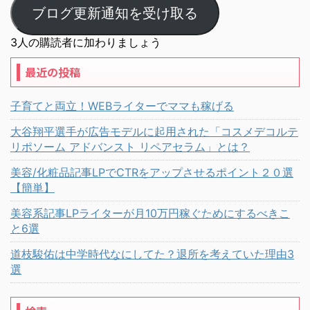
ブログ更新通知を受け取る
3人の購読者に加わりましょう
最近の投稿
子育てと両立！WEBライターでママも稼げる
大谷翔平選手が広告モデルに起用された「コスメデコルテ
リポソーム アドバンスト リペアセラム」とは？
美容/化粧品記事LPでCTRをアップさせるポイント２０選
【簡単】
美容系記事LPライターが月10万円稼ぐためにするべきこ
と6選
道枝駿佑は中学時代なにしてた？退所を考えていた理由3
選