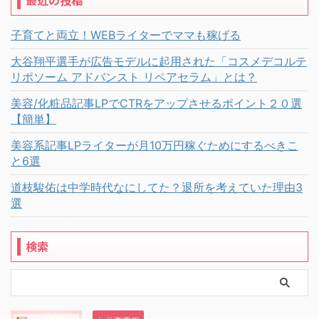
最近の投稿
子育てと両立！WEBライターでママも稼げる
大谷翔平選手が広告モデルに起用された「コスメデコルテ
リポソーム アドバンスト リペアセラム」とは？
美容/化粧品記事LPでCTRをアップさせるポイント２０選
【簡単】
美容系記事LPライターが月10万円稼ぐためにするべきこ
と6選
道枝駿佑は中学時代なにしてた？退所を考えていた理由3
選
検索