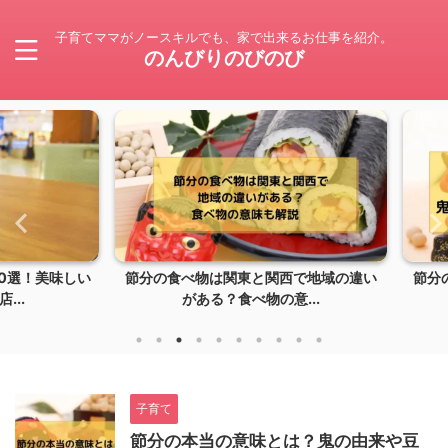
子育てママがノースキルでも、家で出来るお仕事を紹介。
のんびりのびのび
！美味しい
節分の食べ物は関東と関西で地域の違い
節分の本
がある？食べ物の意...
子育て
節分の本当の意味とは？鬼の由来や豆