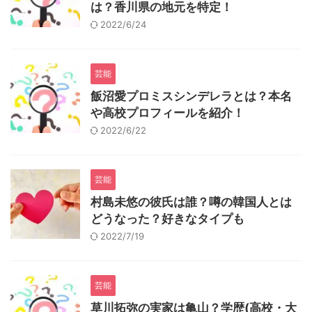
は？香川県の地元を特定！
2022/6/24
芸能
飯沼愛プロミスシンデレラとは？本名
や高校プロフィールを紹介！
2022/6/22
芸能
村島未悠の彼氏は誰？噂の韓国人とは
どうなった？好きなタイプも
2022/7/19
芸能
草川拓弥の実家は亀山？学歴(高校・大