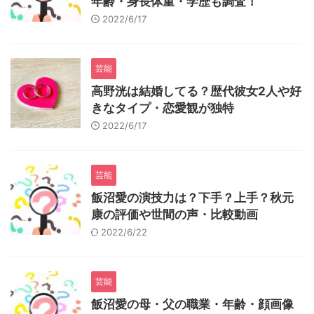
年齢・身長体重・学歴も調査！
2022/6/17
芸能
高野洸は結婚してる？歴代彼女2人や好
きなタイプ・恋愛観が独特
2022/6/17
芸能
飯沼愛の演技力は？下手？上手？秋元
康の評価や世間の声・比較動画
2022/6/22
芸能
飯沼愛の母・父の職業・年齢・顔画像