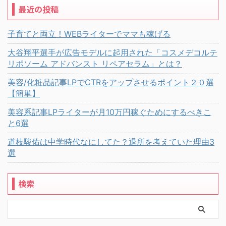
最近の投稿
子育てと両立！WEBライターでママも稼げる
大谷翔平選手が広告モデルに起用された「コスメデコルテ
リポソーム アドバンスト リペアセラム」とは？
美容/化粧品記事LPでCTRをアップさせるポイント２０選
【簡単】
美容系記事LPライターが月10万円稼ぐためにするべきこ
と6選
道枝駿佑は中学時代なにしてた？退所を考えていた理由3
選
検索