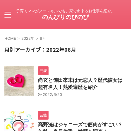
子育てママがノースキルでも、家で出来るお仕事を紹介。
のんびりのびのび
HOME
>
2022年
>
6月
月別アーカイブ：2022年06月
芸能
尚玄と倖田來未は元恋人？歴代彼女は
超有名人！熱愛遍歴を紹介
2022/6/20
芸能
高野洸はジャニーズで筋肉がすごい？