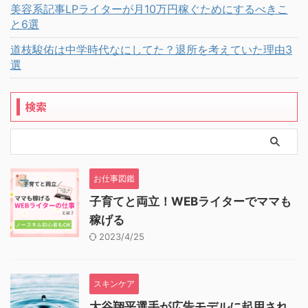
美容系記事LPライターが月10万円稼ぐためにするべきこ
と6選
道枝駿佑は中学時代なにしてた？退所を考えていた理由3
選
検索
お仕事図鑑
子育てと両立！WEBライターでママも
稼げる
2023/4/25
スキンケア
大谷翔平選手が広告モデルに起用され