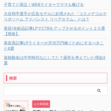
子育てと両立！WEBライターでママも稼げる
大谷翔平選手が広告モデルに起用された「コスメデコルテ
リポソーム アドバンスト リペアセラム」とは？
美容/化粧品記事LPでCTRをアップさせるポイント２０選
【簡単】
美容系記事LPライターが月10万円稼ぐためにするべきこ
と6選
道枝駿佑は中学時代なにしてた？退所を考えていた理由3
選
検索
お仕事図鑑