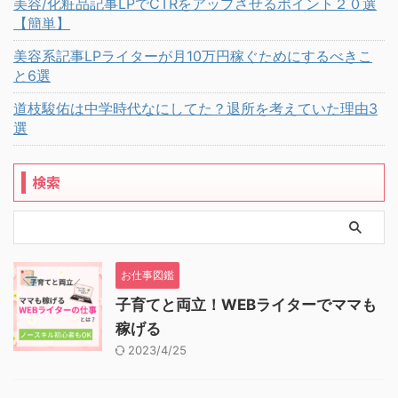
美容/化粧品記事LPでCTRをアップさせるポイント２０選
【簡単】
美容系記事LPライターが月10万円稼ぐためにするべきこ
と6選
道枝駿佑は中学時代なにしてた？退所を考えていた理由3
選
検索
お仕事図鑑
子育てと両立！WEBライターでママも
稼げる
2023/4/25