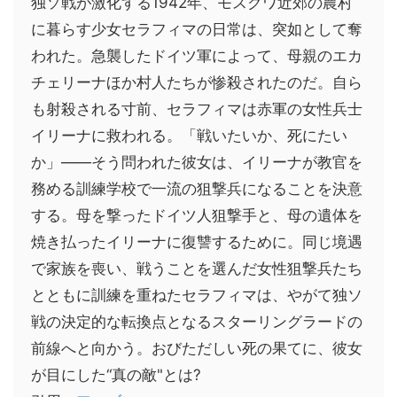
独ソ戦が激化する1942年、モスクワ近郊の農村
に暮らす少女セラフィマの日常は、突如として奪
われた。急襲したドイツ軍によって、母親のエカ
チェリーナほか村人たちが惨殺されたのだ。自ら
も射殺される寸前、セラフィマは赤軍の女性兵士
イリーナに救われる。「戦いたいか、死にたい
か」――そう問われた彼女は、イリーナが教官を
務める訓練学校で一流の狙撃兵になることを決意
する。母を撃ったドイツ人狙撃手と、母の遺体を
焼き払ったイリーナに復讐するために。同じ境遇
で家族を喪い、戦うことを選んだ女性狙撃兵たち
とともに訓練を重ねたセラフィマは、やがて独ソ
戦の決定的な転換点となるスターリングラードの
前線へと向かう。おびただしい死の果てに、彼女
が目にした“真の敵"とは?